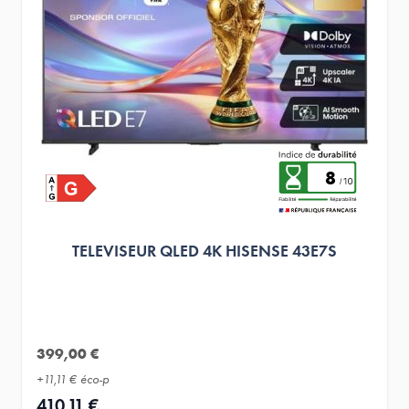
8
TELEVISEUR QLED 4K HISENSE 43E7S
399,00 €
+
11,11 €
éco-p
410,11 €