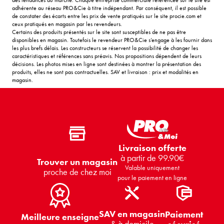
adhérente au réseau PRO&Cie à titre indépendant. Par conséquent, il est possible
de constater des écarts entre les prix de vente pratiqués sur le site procie.com et
ceux pratiqués en magasin par les revendeurs.
Certains des produits présentés sur le site sont susceptibles de ne pas être
disponibles en magasin. Toutefois le revendeur PRO&Cie s’engage à les fournir dans
les plus brefs délais. Les constructeurs se réservent la possibilité de changer les
caractéristiques et références sans préavis. Nos propositions dépendent de leurs
décisions. Les photos mises en ligne sont destinées à montrer la présentation des
produits, elles ne sont pas contractuelles. SAV et livraison : prix et modalités en
magasin.
Livraison offerte
à partir de 99.90€
Trouver un magasin
Valable uniquement
proche de chez moi
pour le paiement en ligne
SAV en magasin
Paiement
Meilleure enseigne