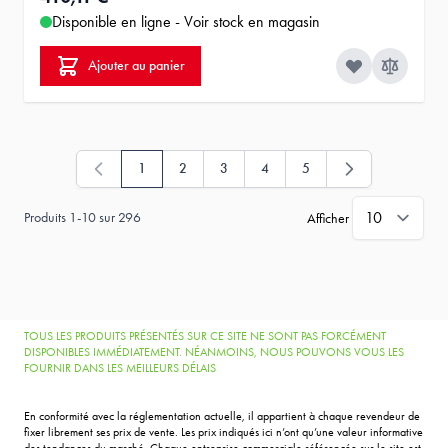
Disponible en ligne - Voir stock en magasin
Ajouter au panier
1
2
3
4
5
Vous lisez actuellement la page
Page
Page
Page
Page
Produits
1
-
10
sur
296
Afficher
TOUS LES PRODUITS PRÉSENTÉS SUR CE SITE NE SONT PAS FORCÉMENT
DISPONIBLES IMMÉDIATEMENT. NÉANMOINS, NOUS POUVONS VOUS LES
FOURNIR DANS LES MEILLEURS DÉLAIS
En conformité avec la réglementation actuelle, il appartient à chaque revendeur de
fixer librement ses prix de vente. Les prix indiqués ici n’ont qu’une valeur informative
des tendances du marché. Chaque entreprise commerciale référencée sur le site est