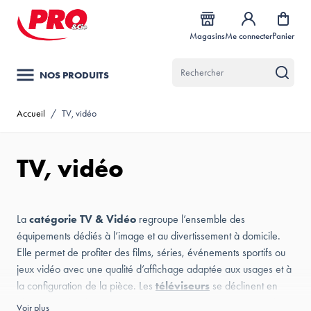
Allez au contenu
Magasins
Me connecter
Panier
NOS PRODUITS
Accueil
/
TV, vidéo
TV, vidéo
La
catégorie TV & Vidéo
regroupe l’ensemble des
équipements dédiés à l’image et au divertissement à domicile.
Elle permet de profiter des films, séries, événements sportifs ou
jeux vidéo avec une qualité d’affichage adaptée aux usages et à
la configuration de la pièce. Les
téléviseurs
se déclinent en
plusieurs technologies, comme les
TV LED
, reconnues pour leur
Voir plus