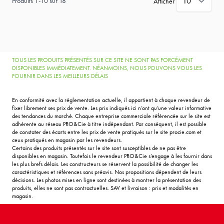
Produits
1
-
10
sur
18
Afficher
TOUS LES PRODUITS PRÉSENTÉS SUR CE SITE NE SONT PAS FORCÉMENT
DISPONIBLES IMMÉDIATEMENT. NÉANMOINS, NOUS POUVONS VOUS LES
FOURNIR DANS LES MEILLEURS DÉLAIS
En conformité avec la réglementation actuelle, il appartient à chaque revendeur de
fixer librement ses prix de vente. Les prix indiqués ici n’ont qu’une valeur informative
des tendances du marché. Chaque entreprise commerciale référencée sur le site est
adhérente au réseau PRO&Cie à titre indépendant. Par conséquent, il est possible
de constater des écarts entre les prix de vente pratiqués sur le site procie.com et
ceux pratiqués en magasin par les revendeurs.
Certains des produits présentés sur le site sont susceptibles de ne pas être
disponibles en magasin. Toutefois le revendeur PRO&Cie s’engage à les fournir dans
les plus brefs délais. Les constructeurs se réservent la possibilité de changer les
caractéristiques et références sans préavis. Nos propositions dépendent de leurs
décisions. Les photos mises en ligne sont destinées à montrer la présentation des
produits, elles ne sont pas contractuelles. SAV et livraison : prix et modalités en
magasin.