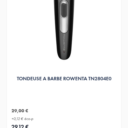
TONDEUSE A BARBE ROWENTA TN2804E0
29,00 €
+
0,12 €
éco-p
29,12 €