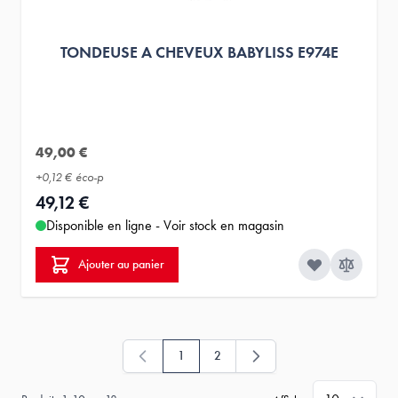
TONDEUSE A CHEVEUX BABYLISS E974E
49,00 €
+
0,12 €
éco-p
49,12 €
Disponible en ligne - Voir stock en magasin
Ajouter au panier
1
2
Vous lisez actuellement la page
Page