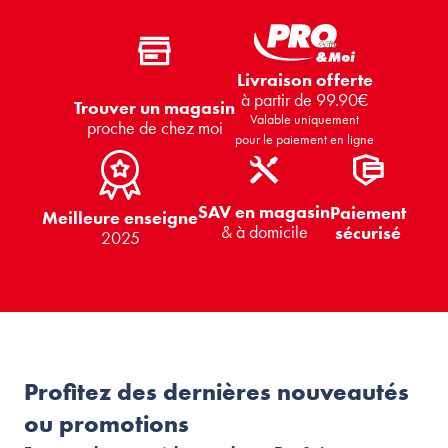
Livraison offerte
à partir de 99.90€
Trouver un magasin
Valable uniquement
proche de chez moi
pour le paiement en ligne
SAV en magasin
Paiement
Meilleure enseigne
& à domicile
sécurisé
2025
Profitez des dernières nouveautés
ou promotions