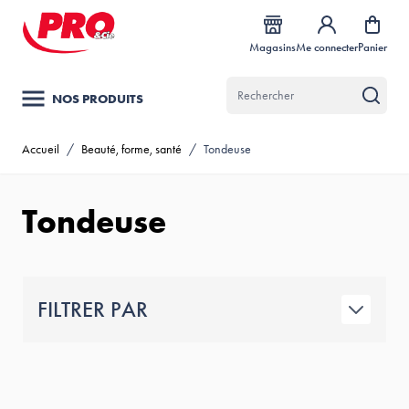
Allez au contenu
Magasins
Me connecter
Panier
NOS PRODUITS
Accueil
/
Beauté, forme, santé
/
Tondeuse
Tondeuse
FILTRER PAR