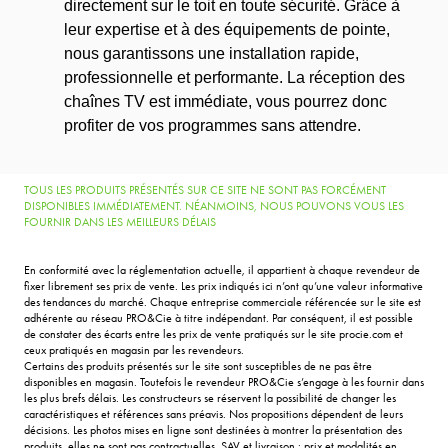
directement sur le toit en toute sécurité. Grâce à
leur expertise et à des équipements de pointe,
nous garantissons une installation rapide,
professionnelle et performante. La réception des
chaînes TV est immédiate, vous pourrez donc
profiter de vos programmes sans attendre.
TOUS LES PRODUITS PRÉSENTÉS SUR CE SITE NE SONT PAS FORCÉMENT
DISPONIBLES IMMÉDIATEMENT. NÉANMOINS, NOUS POUVONS VOUS LES
FOURNIR DANS LES MEILLEURS DÉLAIS
En conformité avec la réglementation actuelle, il appartient à chaque revendeur de
fixer librement ses prix de vente. Les prix indiqués ici n’ont qu’une valeur informative
des tendances du marché. Chaque entreprise commerciale référencée sur le site est
adhérente au réseau PRO&Cie à titre indépendant. Par conséquent, il est possible
de constater des écarts entre les prix de vente pratiqués sur le site procie.com et
ceux pratiqués en magasin par les revendeurs.
Certains des produits présentés sur le site sont susceptibles de ne pas être
disponibles en magasin. Toutefois le revendeur PRO&Cie s’engage à les fournir dans
les plus brefs délais. Les constructeurs se réservent la possibilité de changer les
caractéristiques et références sans préavis. Nos propositions dépendent de leurs
décisions. Les photos mises en ligne sont destinées à montrer la présentation des
produits, elles ne sont pas contractuelles. SAV et livraison : prix et modalités en