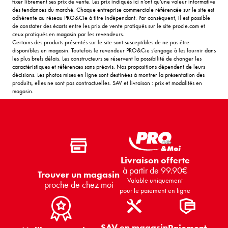
fixer librement ses prix de vente. Les prix indiqués ici n’ont qu’une valeur informative
des tendances du marché. Chaque entreprise commerciale référencée sur le site est
adhérente au réseau PRO&Cie à titre indépendant. Par conséquent, il est possible
de constater des écarts entre les prix de vente pratiqués sur le site procie.com et
ceux pratiqués en magasin par les revendeurs.
Certains des produits présentés sur le site sont susceptibles de ne pas être
disponibles en magasin. Toutefois le revendeur PRO&Cie s’engage à les fournir dans
les plus brefs délais. Les constructeurs se réservent la possibilité de changer les
caractéristiques et références sans préavis. Nos propositions dépendent de leurs
décisions. Les photos mises en ligne sont destinées à montrer la présentation des
produits, elles ne sont pas contractuelles. SAV et livraison : prix et modalités en
magasin.
Livraison offerte
à partir de 99.90€
Trouver un magasin
Valable uniquement
proche de chez moi
pour le paiement en ligne
SAV en magasin