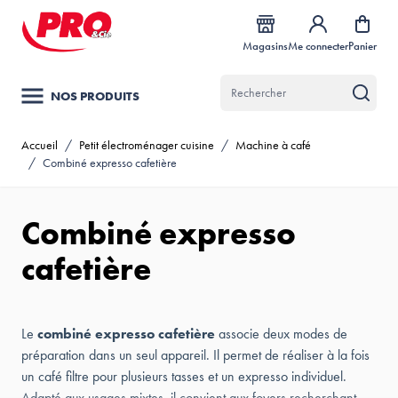
Allez au contenu
Magasins
Me connecter
Panier
NOS PRODUITS
Accueil
/
Petit électroménager cuisine
/
Machine à café
/
Combiné expresso cafetière
Combiné expresso
cafetière
Le
combiné expresso cafetière
associe deux modes de
préparation dans un seul appareil. Il permet de réaliser à la fois
un café filtre pour plusieurs tasses et un expresso individuel.
Adapté aux usages mixtes, il convient aux foyers recherchant