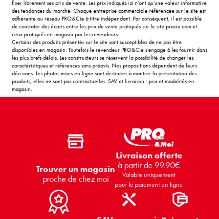
fixer librement ses prix de vente. Les prix indiqués ici n’ont qu’une valeur informative
des tendances du marché. Chaque entreprise commerciale référencée sur le site est
adhérente au réseau PRO&Cie à titre indépendant. Par conséquent, il est possible
de constater des écarts entre les prix de vente pratiqués sur le site procie.com et
ceux pratiqués en magasin par les revendeurs.
Certains des produits présentés sur le site sont susceptibles de ne pas être
disponibles en magasin. Toutefois le revendeur PRO&Cie s’engage à les fournir dans
les plus brefs délais. Les constructeurs se réservent la possibilité de changer les
caractéristiques et références sans préavis. Nos propositions dépendent de leurs
décisions. Les photos mises en ligne sont destinées à montrer la présentation des
produits, elles ne sont pas contractuelles. SAV et livraison : prix et modalités en
magasin.
Livraison offerte
à partir de 99.90€
Trouver un magasin
Valable uniquement
proche de chez moi
pour le paiement en ligne