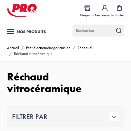
Allez au contenu
Magasins
Me connecter
Panier
NOS PRODUITS
Accueil
/
Petit électroménager cuisine
/
Réchaud
/
Réchaud vitrocéramique
Réchaud
vitrocéramique
FILTRER PAR