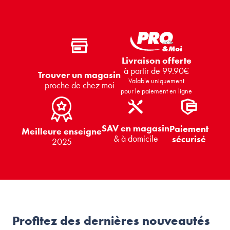
Livraison offerte
à partir de 99.90€
Trouver un magasin
Valable uniquement
proche de chez moi
pour le paiement en ligne
SAV en magasin
Paiement
Meilleure enseigne
& à domicile
sécurisé
2025
Profitez des dernières nouveautés