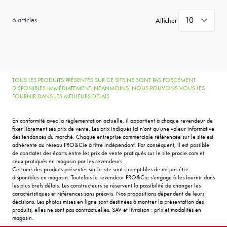
6
articles
Afficher
TOUS LES PRODUITS PRÉSENTÉS SUR CE SITE NE SONT PAS FORCÉMENT
DISPONIBLES IMMÉDIATEMENT. NÉANMOINS, NOUS POUVONS VOUS LES
FOURNIR DANS LES MEILLEURS DÉLAIS
En conformité avec la réglementation actuelle, il appartient à chaque revendeur de
fixer librement ses prix de vente. Les prix indiqués ici n’ont qu’une valeur informative
des tendances du marché. Chaque entreprise commerciale référencée sur le site est
adhérente au réseau PRO&Cie à titre indépendant. Par conséquent, il est possible
de constater des écarts entre les prix de vente pratiqués sur le site procie.com et
ceux pratiqués en magasin par les revendeurs.
Certains des produits présentés sur le site sont susceptibles de ne pas être
disponibles en magasin. Toutefois le revendeur PRO&Cie s’engage à les fournir dans
les plus brefs délais. Les constructeurs se réservent la possibilité de changer les
caractéristiques et références sans préavis. Nos propositions dépendent de leurs
décisions. Les photos mises en ligne sont destinées à montrer la présentation des
produits, elles ne sont pas contractuelles. SAV et livraison : prix et modalités en
magasin.