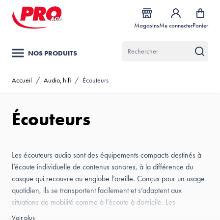
Allez au contenu
Magasins
Me connecter
Panier
NOS PRODUITS
Accueil
/
Audio, hifi
/
Écouteurs
Écouteurs
Les écouteurs audio sont des équipements compacts destinés à
l’écoute individuelle de contenus sonores, à la différence du
casque qui recouvre ou englobe l’oreille. Conçus pour un usage
quotidien, ils se transportent facilement et s’adaptent aux
situations de mobilité comme à l’écoute à domicile. Les
écouteurs filaires
assurent une connexion directe et stable
Voir plus