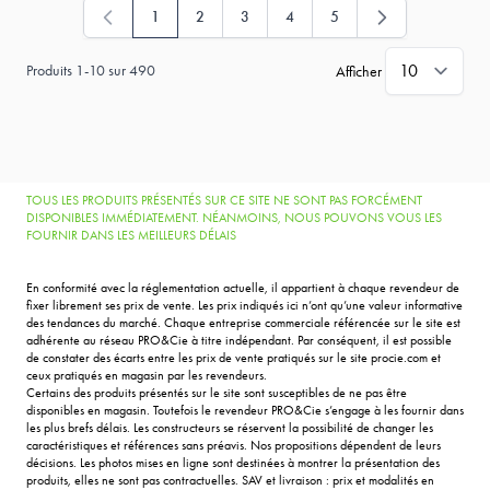
1
2
3
4
5
Vous lisez actuellement la page
Page
Page
Page
Page
Produits
1
-
10
sur
490
Afficher
TOUS LES PRODUITS PRÉSENTÉS SUR CE SITE NE SONT PAS FORCÉMENT
DISPONIBLES IMMÉDIATEMENT. NÉANMOINS, NOUS POUVONS VOUS LES
FOURNIR DANS LES MEILLEURS DÉLAIS
En conformité avec la réglementation actuelle, il appartient à chaque revendeur de
fixer librement ses prix de vente. Les prix indiqués ici n’ont qu’une valeur informative
des tendances du marché. Chaque entreprise commerciale référencée sur le site est
adhérente au réseau PRO&Cie à titre indépendant. Par conséquent, il est possible
de constater des écarts entre les prix de vente pratiqués sur le site procie.com et
ceux pratiqués en magasin par les revendeurs.
Certains des produits présentés sur le site sont susceptibles de ne pas être
disponibles en magasin. Toutefois le revendeur PRO&Cie s’engage à les fournir dans
les plus brefs délais. Les constructeurs se réservent la possibilité de changer les
caractéristiques et références sans préavis. Nos propositions dépendent de leurs
décisions. Les photos mises en ligne sont destinées à montrer la présentation des
produits, elles ne sont pas contractuelles. SAV et livraison : prix et modalités en