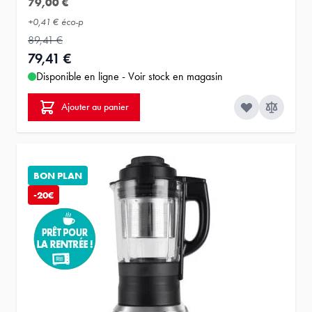
79,00 €
+
0,41 €
éco-p
89,41 €
79,41 €
Disponible en ligne - Voir stock en magasin
Ajouter au panier
BON PLAN
-20€