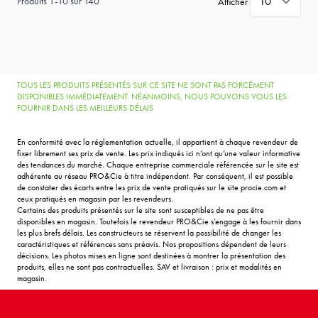
Produits
1
-
10
sur
140
Afficher
TOUS LES PRODUITS PRÉSENTÉS SUR CE SITE NE SONT PAS FORCÉMENT
DISPONIBLES IMMÉDIATEMENT. NÉANMOINS, NOUS POUVONS VOUS LES
FOURNIR DANS LES MEILLEURS DÉLAIS
En conformité avec la réglementation actuelle, il appartient à chaque revendeur de
fixer librement ses prix de vente. Les prix indiqués ici n’ont qu’une valeur informative
des tendances du marché. Chaque entreprise commerciale référencée sur le site est
adhérente au réseau PRO&Cie à titre indépendant. Par conséquent, il est possible
de constater des écarts entre les prix de vente pratiqués sur le site procie.com et
ceux pratiqués en magasin par les revendeurs.
Certains des produits présentés sur le site sont susceptibles de ne pas être
disponibles en magasin. Toutefois le revendeur PRO&Cie s’engage à les fournir dans
les plus brefs délais. Les constructeurs se réservent la possibilité de changer les
caractéristiques et références sans préavis. Nos propositions dépendent de leurs
décisions. Les photos mises en ligne sont destinées à montrer la présentation des
produits, elles ne sont pas contractuelles. SAV et livraison : prix et modalités en
magasin.