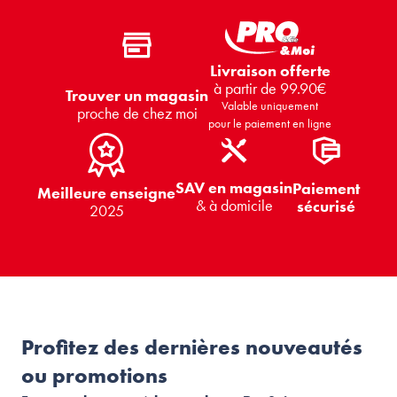
Livraison offerte
à partir de 99.90€
Trouver un magasin
Valable uniquement
proche de chez moi
pour le paiement en ligne
SAV en magasin
Paiement
Meilleure enseigne
& à domicile
sécurisé
2025
Profitez des dernières nouveautés
ou promotions