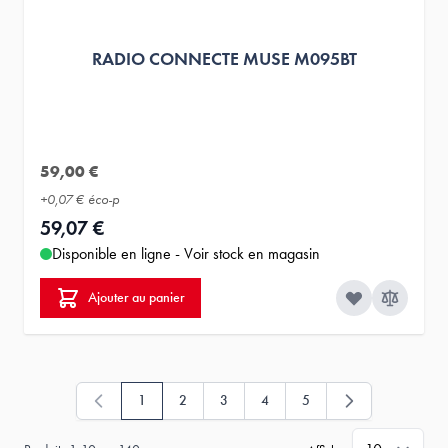
RADIO CONNECTE MUSE M095BT
59,00 €
+
0,07 €
éco-p
59,07 €
Disponible en ligne - Voir stock en magasin
Ajouter au panier
1
2
3
4
5
Vous lisez actuellement la page
Page
Page
Page
Page