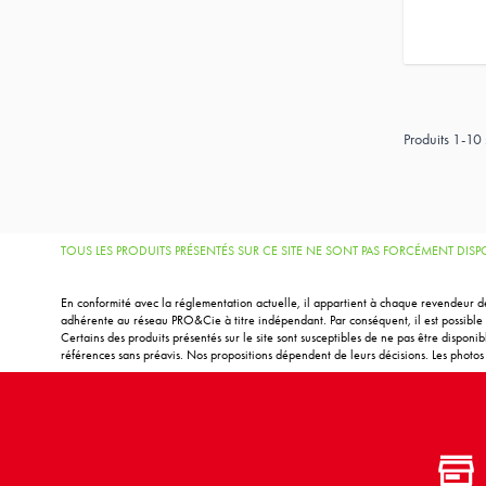
Produits
1
-
10
TOUS LES PRODUITS PRÉSENTÉS SUR CE SITE NE SONT PAS FORCÉMENT DI
En conformité avec la réglementation actuelle, il appartient à chaque revendeur de
adhérente au réseau PRO&Cie à titre indépendant. Par conséquent, il est possible d
Certains des produits présentés sur le site sont susceptibles de ne pas être disponi
références sans préavis. Nos propositions dépendent de leurs décisions. Les photos m