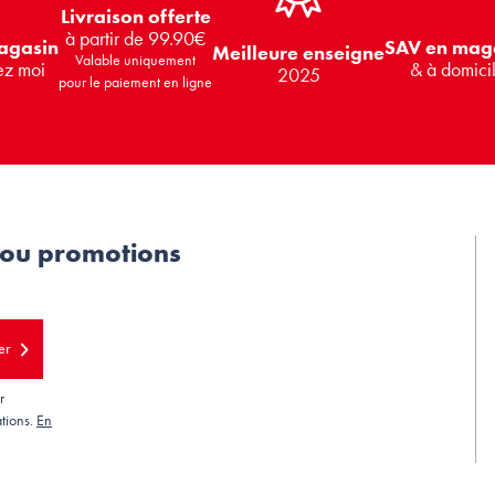
Livraison offerte
à partir de 99.90€
SAV en mag
agasin
Meilleure enseigne
Valable uniquement
& à domici
ez moi
2025
pour le paiement en ligne
 ou promotions
er
r
tions.
En