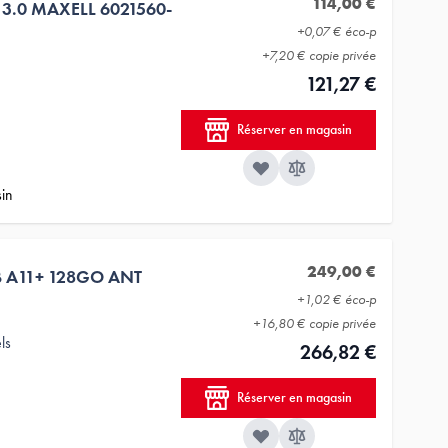
114,00 €
 3.0 MAXELL 6021560-
+
0,07 €
éco-p
+
7,20 €
copie privée
121,27 €
Réserver en magasin
sin
249,00 €
 A11+ 128GO ANT
+
1,02 €
éco-p
+
16,80 €
copie privée
ls
266,82 €
Réserver en magasin