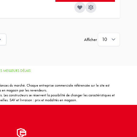
Afficher
llement la page
 MEILLEURS DÉLAIS
endances du marché. Chaque entreprise commerciale référencée sur le site est
és en magasin par les revendeurs.
. Les constructeurs se réservent la possibilité de changer les caractéristiques et
elles. SAV et livraison : prix et modalités en magasin.