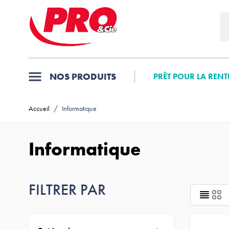
Allez au contenu
NOS PRODUITS
PRÊT POUR LA RENT
Accueil
/
Informatique
Informatique
FILTRER PAR
Passer à la liste des produits