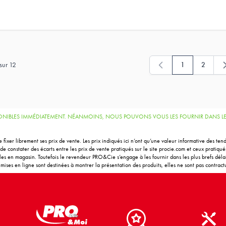
sur
12
1
2
Vous lisez actue
Page
SPONIBLES IMMÉDIATEMENT. NÉANMOINS, NOUS POUVONS VOUS LES FOURNIR DANS LES
 fixer librement ses prix de vente. Les prix indiqués ici n’ont qu’une valeur informative des t
e constater des écarts entre les prix de vente pratiqués sur le site procie.com et ceux pratiqu
bles en magasin. Toutefois le revendeur PRO&Cie s’engage à les fournir dans les plus brefs délais
ises en ligne sont destinées à montrer la présentation des produits, elles ne sont pas contractu