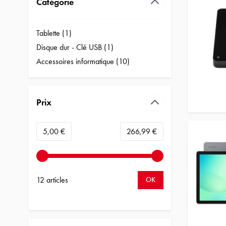
Catégorie
filter
Tablette (
1
)
products available
Disque dur - Clé USB (
1
)
products available
Accessoires informatique (
10
)
products available
Prix
filter
Minimum value
Valeur maximale
5,00 €
266,99 €
12 articles
OK