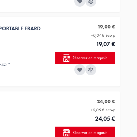
19,00 €
 PORTABLE ERARD
+
0,07 €
éco-p
19,07 €
Réserver en magasin
 +45 °
24,00 €
+
0,05 €
éco-p
24,05 €
Réserver en magasin