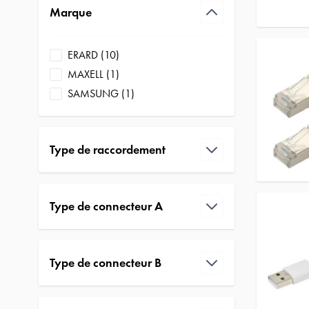
Marque
filter
products available
ERARD
(
10
)
products available
MAXELL
(
1
)
products available
SAMSUNG
(
1
)
Type de raccordement
filter
Type de connecteur A
filter
Type de connecteur B
filter