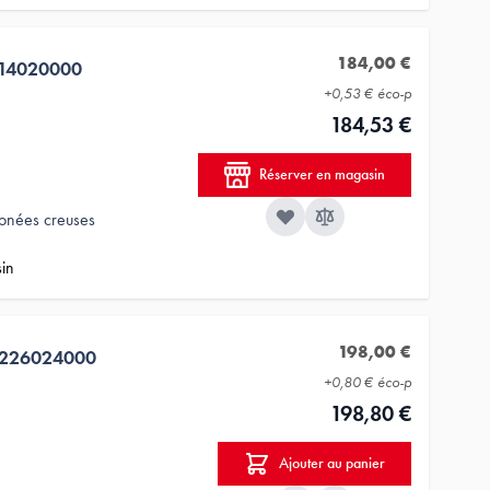
184,00 €
14020000
+
0,53 €
éco-p
184,53 €
Réserver en magasin
conées creuses
sin
198,00 €
3226024000
+
0,80 €
éco-p
198,80 €
Ajouter au panier