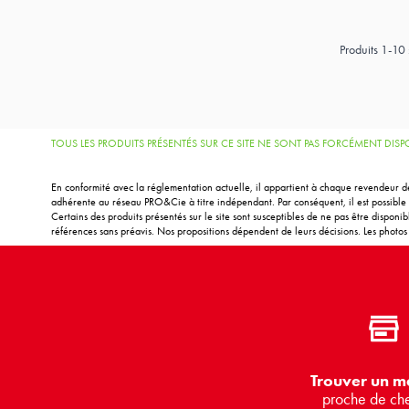
Produits
1
-
10
TOUS LES PRODUITS PRÉSENTÉS SUR CE SITE NE SONT PAS FORCÉMENT DI
En conformité avec la réglementation actuelle, il appartient à chaque revendeur de
adhérente au réseau PRO&Cie à titre indépendant. Par conséquent, il est possible d
Certains des produits présentés sur le site sont susceptibles de ne pas être disponi
références sans préavis. Nos propositions dépendent de leurs décisions. Les photos m
Trouver un m
proche de ch