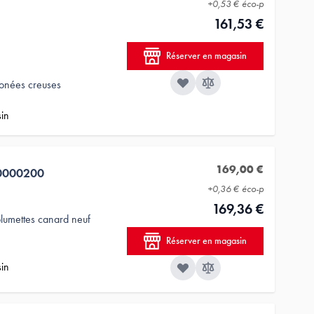
+
0,53 €
éco-p
161,53 €
Réserver en magasin
conées creuses
sin
169,00 €
0000200
+
0,36 €
éco-p
169,36 €
lumettes canard neuf
Réserver en magasin
sin