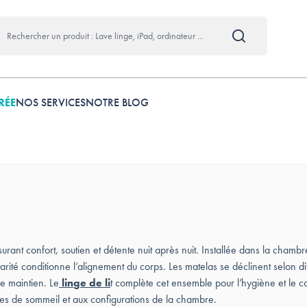
RÉE
NOS SERVICES
NOTRE BLOG
surant confort, soutien et détente nuit après nuit. Installée dans la chamb
arité conditionne l’alignement du corps. Les matelas se déclinent selon d
le maintien. Le
l
in
ge de li
t complète cet ensemble pour l’hygiène et le c
des de sommeil et aux configurations de la chambre.