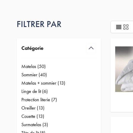
FILTRER PAR
Passer à la liste des produits
Catégorie
filter
Matelas (
50
)
products available
Sommier (
40
)
products available
Matelas + sommier (
13
)
products available
Linge de lit (
6
)
products available
Protection literie (
7
)
products available
Oreiller (
13
)
products available
Couette (
13
)
products available
Surmatelas (
3
)
products available
Tête de lit (
8
)