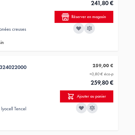
241,80 €
Réserver en magasin
conées creuses
sin
259,00 €
3324022000
+
0,80 €
éco-p
259,80 €
Ajouter au panier
lyocell Tencel