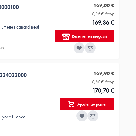
169,00 €
0000100
+
0,36 €
éco-p
169,36 €
lumettes canard neuf
Réserver en magasin
sin
169,90 €
3224022000
+
0,80 €
éco-p
170,70 €
Ajouter au panier
lyocell Tencel