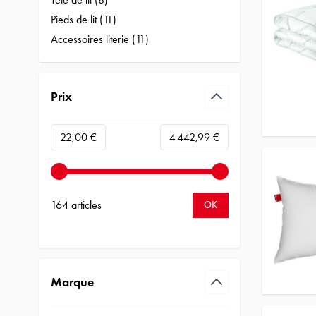
products available
Pieds de lit (
11
)
products available
Accessoires literie (
11
)
products available
Prix
filter
Minimum value
Valeur maximale
22,00 €
4 442,99 €
164 articles
OK
Marque
filter