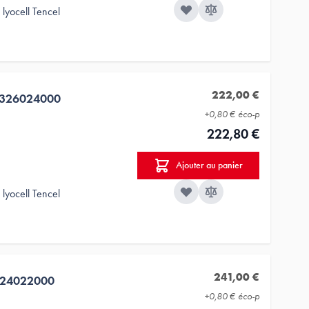
lyocell Tencel
222,00 €
3326024000
+
0,80 €
éco-p
222,80 €
Ajouter au panier
lyocell Tencel
241,00 €
624022000
+
0,80 €
éco-p