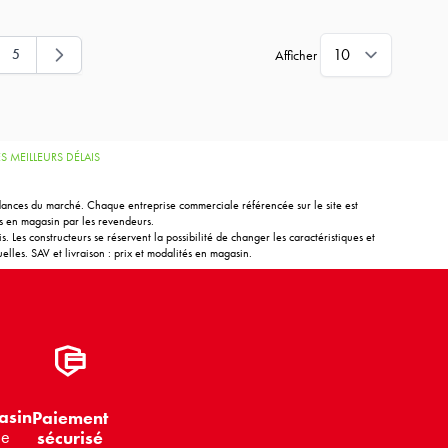
5
Afficher
page
Page
 MEILLEURS DÉLAIS
endances du marché. Chaque entreprise commerciale référencée sur le site est
és en magasin par les revendeurs.
. Les constructeurs se réservent la possibilité de changer les caractéristiques et
elles. SAV et livraison : prix et modalités en magasin.
asin
Paiement
le
sécurisé