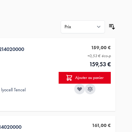
159,00 €
214020000
+
0,53 €
éco-p
159,53 €
Ajouter au panier
lyocell Tencel
161,00 €
14020000