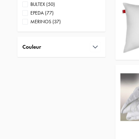
products available
BULTEX
(
50
)
products available
EPEDA
(
77
)
products available
MERINOS
(
37
)
Couleur
filter