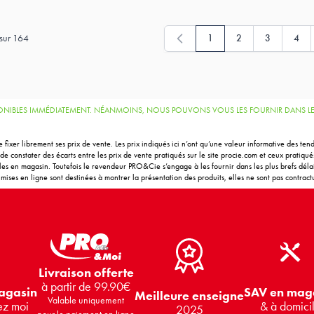
sur
164
1
2
3
4
Vous lisez actuellement la 
Page
Page
Page
SPONIBLES IMMÉDIATEMENT. NÉANMOINS, NOUS POUVONS VOUS LES FOURNIR DANS LES
 fixer librement ses prix de vente. Les prix indiqués ici n’ont qu’une valeur informative des t
e constater des écarts entre les prix de vente pratiqués sur le site procie.com et ceux pratiqu
bles en magasin. Toutefois le revendeur PRO&Cie s’engage à les fournir dans les plus brefs délais
ises en ligne sont destinées à montrer la présentation des produits, elles ne sont pas contractu
Livraison offerte
à partir de 99.90€
SAV en mag
agasin
Meilleure enseigne
Valable uniquement
& à domici
ez moi
2025