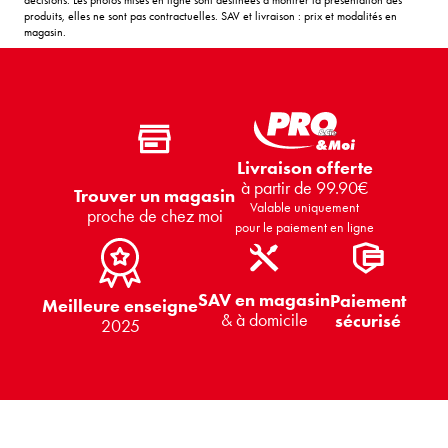
produits, elles ne sont pas contractuelles. SAV et livraison : prix et modalités en
magasin.
Livraison offerte
à partir de 99.90€
Trouver un magasin
Valable uniquement
proche de chez moi
pour le paiement en ligne
SAV en magasin
Paiement
Meilleure enseigne
& à domicile
sécurisé
2025