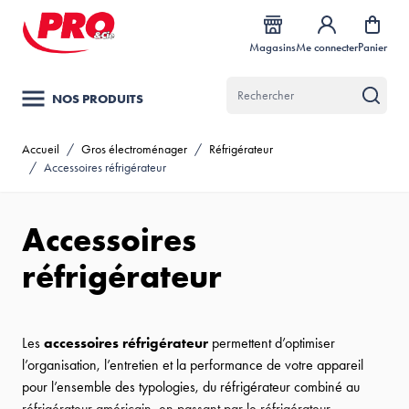
Allez au contenu
Magasins
Me connecter
Panier
NOS PRODUITS
Accueil
/
Gros électroménager
/
Réfrigérateur
/
Accessoires réfrigérateur
Accessoires
réfrigérateur
Les
accessoires réfrigérateur
permettent d’optimiser
l’organisation, l’entretien et la performance de votre appareil
pour l’ensemble des typologies, du réfrigérateur combiné au
réfrigérateur américain, en passant par le réfrigérateur