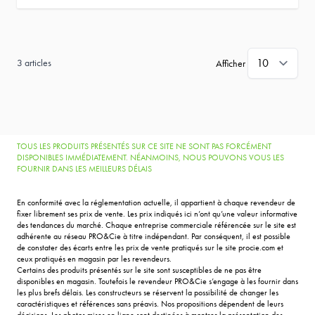
3
articles
Afficher
TOUS LES PRODUITS PRÉSENTÉS SUR CE SITE NE SONT PAS FORCÉMENT
DISPONIBLES IMMÉDIATEMENT. NÉANMOINS, NOUS POUVONS VOUS LES
FOURNIR DANS LES MEILLEURS DÉLAIS
En conformité avec la réglementation actuelle, il appartient à chaque revendeur de
fixer librement ses prix de vente. Les prix indiqués ici n’ont qu’une valeur informative
des tendances du marché. Chaque entreprise commerciale référencée sur le site est
adhérente au réseau PRO&Cie à titre indépendant. Par conséquent, il est possible
de constater des écarts entre les prix de vente pratiqués sur le site procie.com et
ceux pratiqués en magasin par les revendeurs.
Certains des produits présentés sur le site sont susceptibles de ne pas être
disponibles en magasin. Toutefois le revendeur PRO&Cie s’engage à les fournir dans
les plus brefs délais. Les constructeurs se réservent la possibilité de changer les
caractéristiques et références sans préavis. Nos propositions dépendent de leurs
décisions. Les photos mises en ligne sont destinées à montrer la présentation des