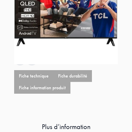
Référence
43S5L
329,00 €
+
11,11 €
éco-p
340,11 €
Fiche technique
Fiche durabilité
Fiche information produit
Plus d’information