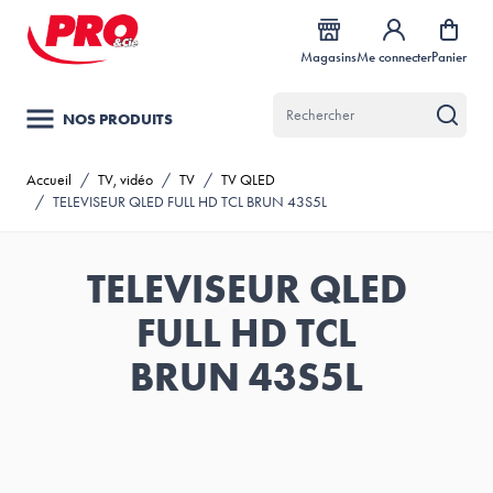
Allez au contenu
Magasins
Me connecter
Panier
NOS PRODUITS
Accueil
/
TV, vidéo
/
TV
/
TV QLED
/
TELEVISEUR QLED FULL HD TCL BRUN 43S5L
TELEVISEUR QLED
FULL HD TCL
BRUN 43S5L