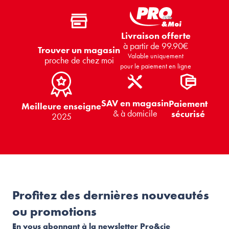
Livraison offerte
à partir de 99.90€
Trouver un magasin
Valable uniquement
proche de chez moi
pour le paiement en ligne
SAV en magasin
Paiement
Meilleure enseigne
& à domicile
sécurisé
2025
Profitez des dernières nouveautés
ou promotions
En vous abonnant à la newsletter Pro&cie