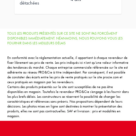
détachées
TOUS LES PRODUITS PRÉSENTÉS SUR CE SITE NE SONT PAS FORCÉMENT
DISPONIBLES IMMÉDIATEMENT. NÉANMOINS, NOUS POUVONS VOUS LES
FOURNIR DANS LES MEILLEURS DÉLAIS
En conformité avec la réglementation actuelle, il appartient à chaque revendeur de
fixer librement ses prix de vente. Les prix indiqués ici n’ont qu’une valeur informative
des tendances du marché. Chaque entreprise commerciale référencée sur le site est
adhérente au réseau PRO&Cie à titre indépendant. Par conséquent, il est possible
de constater des écarts entre les prix de vente pratiqués sur le site procie.com et
ceux pratiqués en magasin par les revendeurs.
Certains des produits présentés sur le site sont susceptibles de ne pas être
disponibles en magasin. Toutefois le revendeur PRO&Cie s’engage à les fournir dans
les plus brefs délais. Les constructeurs se réservent la possibilité de changer les
caractéristiques et références sans préavis. Nos propositions dépendent de leurs
décisions. Les photos mises en ligne sont destinées à montrer la présentation des
produits, elles ne sont pas contractuelles. SAV et livraison : prix et modalités en
magasin.