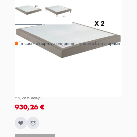
View larger image
View larger image
En cours d'approvisionnement - voir stock en magasin
Estimer les frais de port
Référence
IB1360316020004
919,00 €
+
11,26 €
éco-p
930,26 €