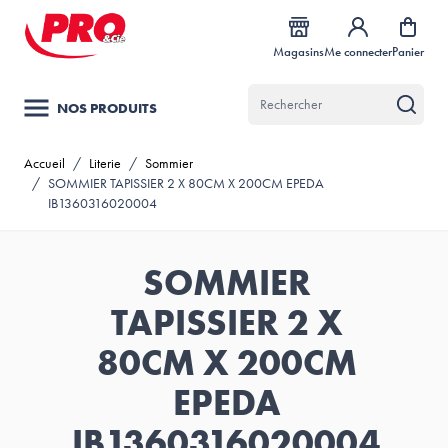
Allez au contenu
Magasins
Me connecter
Panier
NOS PRODUITS
Accueil
/
Literie
/
Sommier
/
SOMMIER TAPISSIER 2 X 80CM X 200CM EPEDA
IB1360316020004
SOMMIER
TAPISSIER 2 X
80CM X 200CM
EPEDA
IB1360316020004