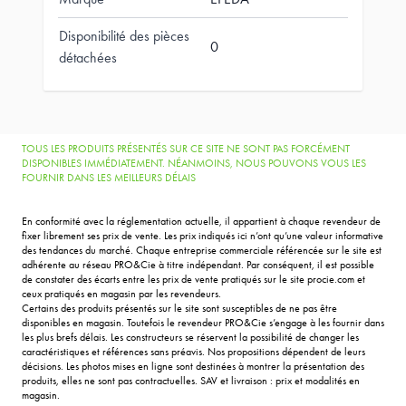
Disponibilité des pièces
0
détachées
TOUS LES PRODUITS PRÉSENTÉS SUR CE SITE NE SONT PAS FORCÉMENT
DISPONIBLES IMMÉDIATEMENT. NÉANMOINS, NOUS POUVONS VOUS LES
FOURNIR DANS LES MEILLEURS DÉLAIS
En conformité avec la réglementation actuelle, il appartient à chaque revendeur de
fixer librement ses prix de vente. Les prix indiqués ici n’ont qu’une valeur informative
des tendances du marché. Chaque entreprise commerciale référencée sur le site est
adhérente au réseau PRO&Cie à titre indépendant. Par conséquent, il est possible
de constater des écarts entre les prix de vente pratiqués sur le site procie.com et
ceux pratiqués en magasin par les revendeurs.
Certains des produits présentés sur le site sont susceptibles de ne pas être
disponibles en magasin. Toutefois le revendeur PRO&Cie s’engage à les fournir dans
les plus brefs délais. Les constructeurs se réservent la possibilité de changer les
caractéristiques et références sans préavis. Nos propositions dépendent de leurs
décisions. Les photos mises en ligne sont destinées à montrer la présentation des
produits, elles ne sont pas contractuelles. SAV et livraison : prix et modalités en
magasin.