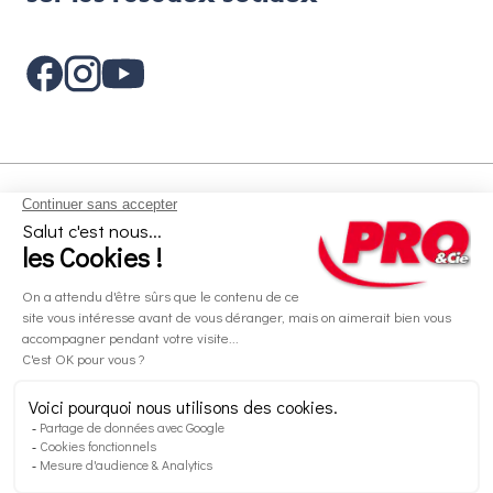
Aides et informations
Services
Informations légales
A propos
Nos magasins