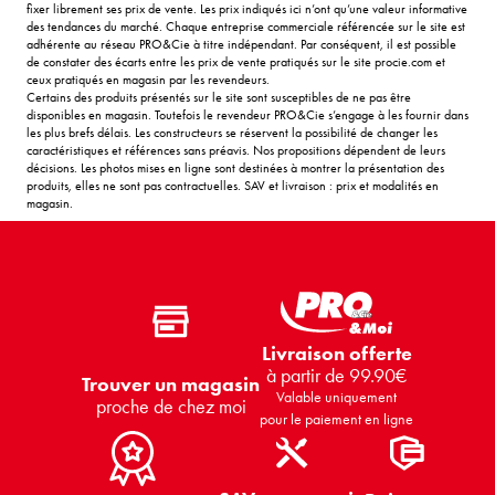
fixer librement ses prix de vente. Les prix indiqués ici n’ont qu’une valeur informative
des tendances du marché. Chaque entreprise commerciale référencée sur le site est
adhérente au réseau PRO&Cie à titre indépendant. Par conséquent, il est possible
de constater des écarts entre les prix de vente pratiqués sur le site procie.com et
ceux pratiqués en magasin par les revendeurs.
Certains des produits présentés sur le site sont susceptibles de ne pas être
disponibles en magasin. Toutefois le revendeur PRO&Cie s’engage à les fournir dans
les plus brefs délais. Les constructeurs se réservent la possibilité de changer les
caractéristiques et références sans préavis. Nos propositions dépendent de leurs
décisions. Les photos mises en ligne sont destinées à montrer la présentation des
produits, elles ne sont pas contractuelles. SAV et livraison : prix et modalités en
magasin.
Livraison offerte
à partir de 99.90€
Trouver un magasin
Valable uniquement
proche de chez moi
pour le paiement en ligne