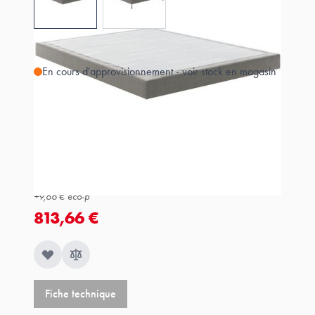
View larger image
View larger image
En cours d'approvisionnement - voir stock en magasin
Estimer les frais de port
Référence
AG1620416020000
804,00 €
+
9,66 €
éco-p
813,66 €
Fiche technique