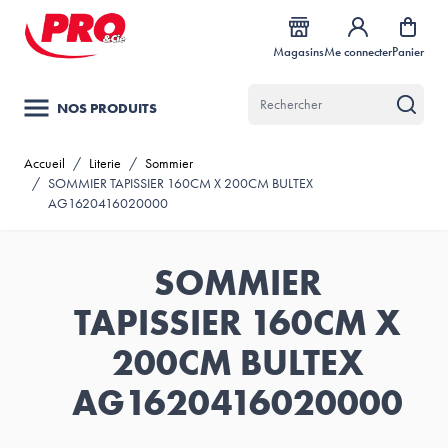
Allez au contenu
Magasins
Me connecter
Panier
NOS PRODUITS
Accueil
/
Literie
/
Sommier
/
SOMMIER TAPISSIER 160CM X 200CM BULTEX
AG1620416020000
SOMMIER
TAPISSIER 160CM X
200CM BULTEX
AG1620416020000