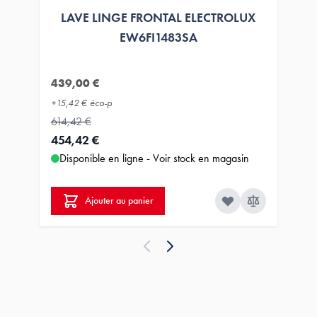
LAVE LINGE FRONTAL ELECTROLUX
M
EW6FI1483SA
439,00 €
19
+
15,42 €
éco-p
+
3,
614,42 €
252
454,42 €
20
Disponible en ligne - Voir stock en magasin
D
Ajouter au panier