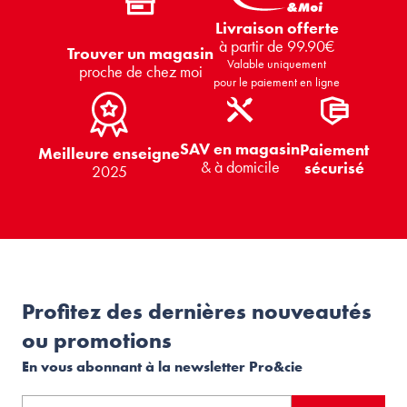
Livraison offerte
à partir de 99.90€
Trouver un magasin
Valable uniquement
proche de chez moi
pour le paiement en ligne
SAV en magasin
Paiement
Meilleure enseigne
& à domicile
sécurisé
2025
Profitez des dernières nouveautés
ou promotions
En vous abonnant à la newsletter Pro&cie