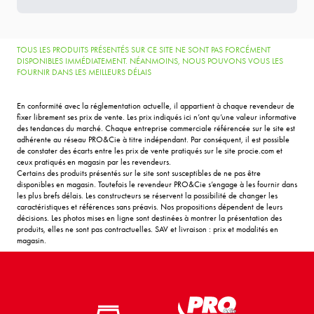
TOUS LES PRODUITS PRÉSENTÉS SUR CE SITE NE SONT PAS FORCÉMENT
DISPONIBLES IMMÉDIATEMENT. NÉANMOINS, NOUS POUVONS VOUS LES
FOURNIR DANS LES MEILLEURS DÉLAIS
En conformité avec la réglementation actuelle, il appartient à chaque revendeur de
fixer librement ses prix de vente. Les prix indiqués ici n’ont qu’une valeur informative
des tendances du marché. Chaque entreprise commerciale référencée sur le site est
adhérente au réseau PRO&Cie à titre indépendant. Par conséquent, il est possible
de constater des écarts entre les prix de vente pratiqués sur le site procie.com et
ceux pratiqués en magasin par les revendeurs.
Certains des produits présentés sur le site sont susceptibles de ne pas être
disponibles en magasin. Toutefois le revendeur PRO&Cie s’engage à les fournir dans
les plus brefs délais. Les constructeurs se réservent la possibilité de changer les
caractéristiques et références sans préavis. Nos propositions dépendent de leurs
décisions. Les photos mises en ligne sont destinées à montrer la présentation des
produits, elles ne sont pas contractuelles. SAV et livraison : prix et modalités en
magasin.