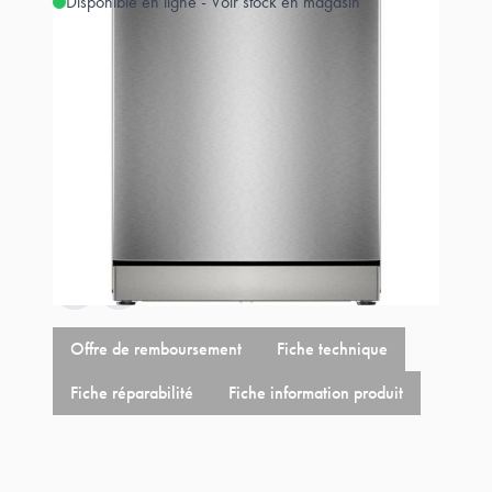
Disponible en ligne - Voir stock en magasin
Estimer les frais de port
Référence
SMS4ELI06F
949,00 €
+
15,42 €
éco-p
964,42 €
Offre de remboursement
Fiche technique
Fiche réparabilité
Fiche information produit