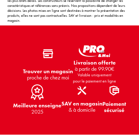
les plus brefs délais. Les constructeurs se réservent la possibilité de changer les
caractéristiques et références sans préavis. Nos propositions dépendent de leurs
décisions. Les photos mises en ligne sont destinées à montrer la présentation des
produits, elles ne sont pas contractuelles. SAV et livraison : prix et modalités en
magasin.
Livraison offerte
à partir de 99.90€
Trouver un magasin
Valable uniquement
proche de chez moi
pour le paiement en ligne
SAV en magasin
Paiement
Meilleure enseigne
& à domicile
sécurisé
2025