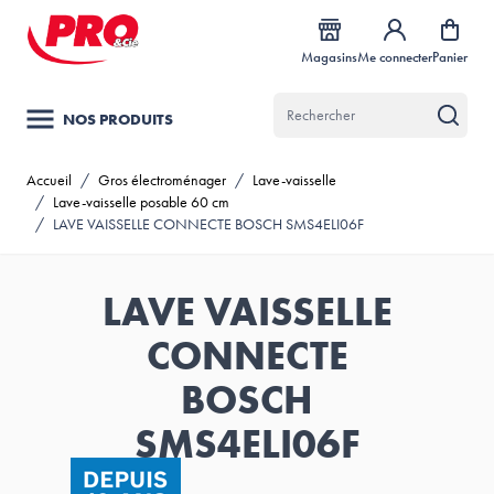
Allez au contenu
Magasins
Me connecter
Panier
NOS PRODUITS
Accueil
/
Gros électroménager
/
Lave-vaisselle
/
Lave-vaisselle posable 60 cm
/
LAVE VAISSELLE CONNECTE BOSCH SMS4ELI06F
LAVE VAISSELLE
CONNECTE
BOSCH
SMS4ELI06F