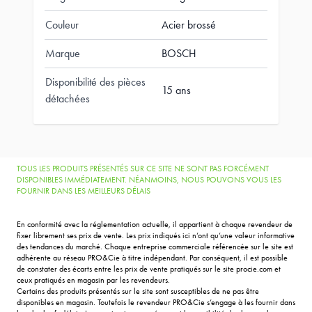
Couleur
Acier brossé
Marque
BOSCH
Disponibilité des pièces
15 ans
détachées
TOUS LES PRODUITS PRÉSENTÉS SUR CE SITE NE SONT PAS FORCÉMENT
DISPONIBLES IMMÉDIATEMENT. NÉANMOINS, NOUS POUVONS VOUS LES
FOURNIR DANS LES MEILLEURS DÉLAIS
En conformité avec la réglementation actuelle, il appartient à chaque revendeur de
fixer librement ses prix de vente. Les prix indiqués ici n’ont qu’une valeur informative
des tendances du marché. Chaque entreprise commerciale référencée sur le site est
adhérente au réseau PRO&Cie à titre indépendant. Par conséquent, il est possible
de constater des écarts entre les prix de vente pratiqués sur le site procie.com et
ceux pratiqués en magasin par les revendeurs.
Certains des produits présentés sur le site sont susceptibles de ne pas être
disponibles en magasin. Toutefois le revendeur PRO&Cie s’engage à les fournir dans