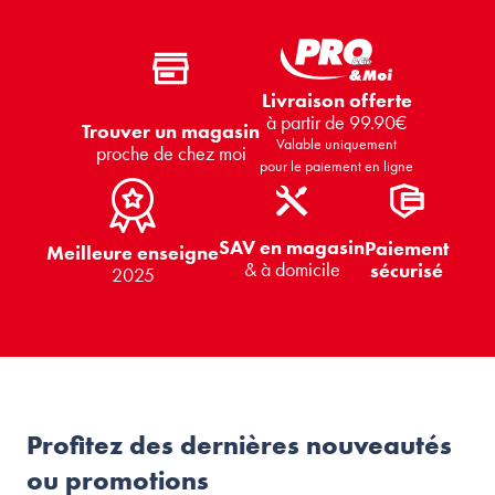
Livraison offerte
à partir de 99.90€
Trouver un magasin
Valable uniquement
proche de chez moi
pour le paiement en ligne
SAV en magasin
Paiement
Meilleure enseigne
& à domicile
sécurisé
2025
Profitez des dernières nouveautés
ou promotions