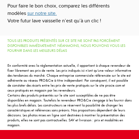
Pour faire le bon choix, comparez les différents
modèles
sur notre site.
Votre futur lave vaisselle n’est qu’à un clic !
TOUS LES PRODUITS PRÉSENTÉS SUR CE SITE NE SONT PAS FORCÉMENT
DISPONIBLES IMMÉDIATEMENT. NÉANMOINS, NOUS POUVONS VOUS LES
FOURNIR DANS LES MEILLEURS DÉLAIS
En conformité avec la réglementation actuelle, il appartient à chaque revendeur de
fixer librement ses prix de vente. Les prix indiqués ici n’ont qu’une valeur informative
des tendances du marché. Chaque entreprise commerciale référencée sur le site est
adhérente au réseau PRO&Cie à titre indépendant. Par conséquent, il est possible
de constater des écarts entre les prix de vente pratiqués sur le site procie.com et
ceux pratiqués en magasin par les revendeurs.
Certains des produits présentés sur le site sont susceptibles de ne pas être
disponibles en magasin. Toutefois le revendeur PRO&Cie s’engage à les fournir dans
les plus brefs délais. Les constructeurs se réservent la possibilité de changer les
caractéristiques et références sans préavis. Nos propositions dépendent de leurs
décisions. Les photos mises en ligne sont destinées à montrer la présentation des
produits, elles ne sont pas contractuelles. SAV et livraison : prix et modalités en
magasin.