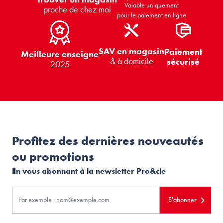
Valable uniquement
proche de chez moi
pour le paiement en ligne
SAV en magasin
Paiement
Meilleure enseigne
& à domicile
sécurisé
2025
Profitez des dernières nouveautés
ou promotions
En vous abonnant à la newsletter Pro&cie
S'abonner