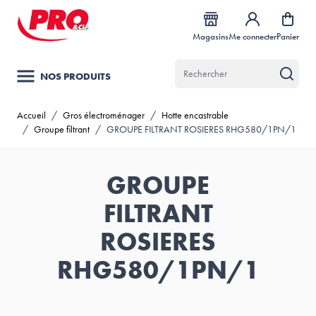
Allez au contenu
Magasins
Me connecter
Panier
NOS PRODUITS
Accueil
/
Gros électroménager
/
Hotte encastrable
/
Groupe filtrant
/
GROUPE FILTRANT ROSIERES RHG580/1PN/1
GROUPE
FILTRANT
ROSIERES
RHG580/1PN/1