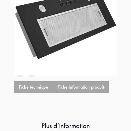
Estimer les frais de port
Référence
RHG580/1PN/1
229,00 €
+
4,68 €
éco-p
233,68 €
Fiche technique
Fiche information produit
Plus d’information