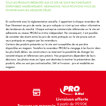
TOUS LES PRODUITS PRÉSENTÉS SUR CE SITE NE SONT PAS FORCÉMENT
DISPONIBLES IMMÉDIATEMENT. NÉANMOINS, NOUS POUVONS VOUS LES
FOURNIR DANS LES MEILLEURS DÉLAIS
En conformité avec la réglementation actuelle, il appartient à chaque revendeur de
fixer librement ses prix de vente. Les prix indiqués ici n’ont qu’une valeur informative
des tendances du marché. Chaque entreprise commerciale référencée sur le site est
adhérente au réseau PRO&Cie à titre indépendant. Par conséquent, il est possible
de constater des écarts entre les prix de vente pratiqués sur le site procie.com et
ceux pratiqués en magasin par les revendeurs.
Certains des produits présentés sur le site sont susceptibles de ne pas être
disponibles en magasin. Toutefois le revendeur PRO&Cie s’engage à les fournir dans
les plus brefs délais. Les constructeurs se réservent la possibilité de changer les
caractéristiques et références sans préavis. Nos propositions dépendent de leurs
décisions. Les photos mises en ligne sont destinées à montrer la présentation des
produits, elles ne sont pas contractuelles. SAV et livraison : prix et modalités en
magasin.
Livraison offerte
à partir de 99.90€
Trouver un magasin