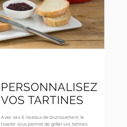
PERSONNALISEZ
VOS TARTINES
Avec ses 6 niveaux de brunissement, le
toaster vous permet de griller vos tartines