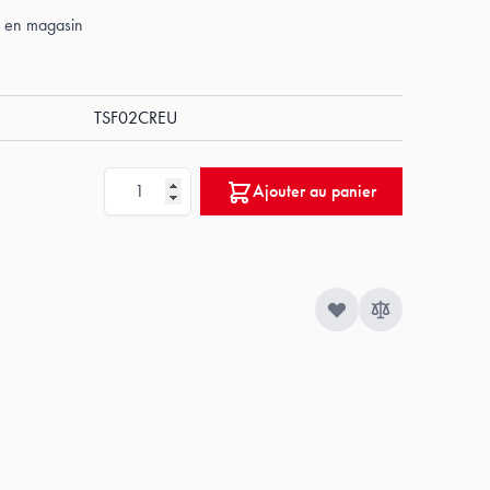
ck en magasin
TSF02CREU
Quantité
Ajouter au panier