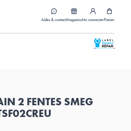
Aides & contact
Magasins
Me connecter
Panier
AIN 2 FENTES SMEG
TSF02CREU