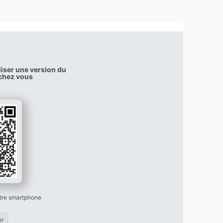
iser une version du
e chez vous
tre smartphone
er