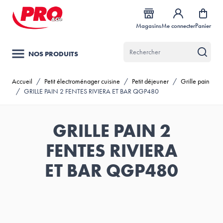
Allez au contenu
Magasins
Me connecter
Panier
NOS PRODUITS
Accueil
/
Petit électroménager cuisine
/
Petit déjeuner
/
Grille pain
/
GRILLE PAIN 2 FENTES RIVIERA ET BAR QGP480
GRILLE PAIN 2
FENTES RIVIERA
ET BAR QGP480