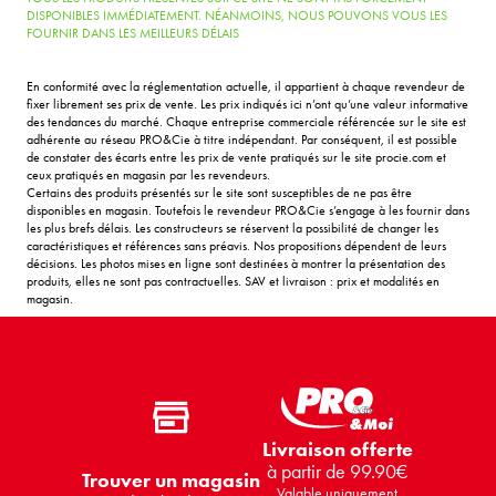
DISPONIBLES IMMÉDIATEMENT. NÉANMOINS, NOUS POUVONS VOUS LES
FOURNIR DANS LES MEILLEURS DÉLAIS
En conformité avec la réglementation actuelle, il appartient à chaque revendeur de
fixer librement ses prix de vente. Les prix indiqués ici n’ont qu’une valeur informative
des tendances du marché. Chaque entreprise commerciale référencée sur le site est
adhérente au réseau PRO&Cie à titre indépendant. Par conséquent, il est possible
de constater des écarts entre les prix de vente pratiqués sur le site procie.com et
ceux pratiqués en magasin par les revendeurs.
Certains des produits présentés sur le site sont susceptibles de ne pas être
disponibles en magasin. Toutefois le revendeur PRO&Cie s’engage à les fournir dans
les plus brefs délais. Les constructeurs se réservent la possibilité de changer les
caractéristiques et références sans préavis. Nos propositions dépendent de leurs
décisions. Les photos mises en ligne sont destinées à montrer la présentation des
produits, elles ne sont pas contractuelles. SAV et livraison : prix et modalités en
magasin.
Livraison offerte
à partir de 99.90€
Trouver un magasin
Valable uniquement