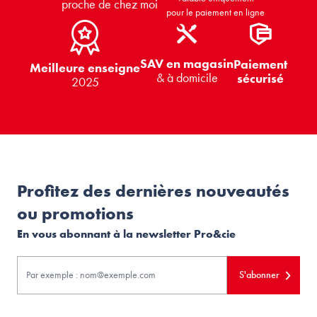
proche de chez moi
pour le paiement en ligne
SAV en magasin
Paiement
Meilleure enseigne
& à domicile
sécurisé
2025
Profitez des dernières nouveautés
ou promotions
En vous abonnant à la newsletter Pro&cie
S'abonner