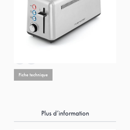
Référence
QGP480
79,00 €
+
0,42 €
éco-p
79,42 €
Fiche technique
Plus d’information