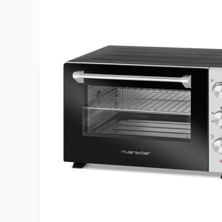
Plus d’information
Accessoire(s) fourni(s)
1 pince
Capacité
30 L
Chaleur pulsée
Non
Chaleur tournante
Oui
Convection naturelle
Oui
EAN
35761600
Gril
Oui