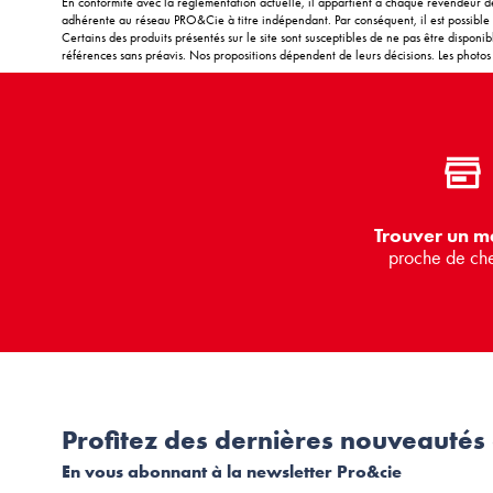
En conformité avec la réglementation actuelle, il appartient à chaque revendeur de
adhérente au réseau PRO&Cie à titre indépendant. Par conséquent, il est possible d
Certains des produits présentés sur le site sont susceptibles de ne pas être disponi
références sans préavis. Nos propositions dépendent de leurs décisions. Les photos m
Trouver un m
proche de ch
Profitez des dernières nouveautés
En vous abonnant à la newsletter Pro&cie