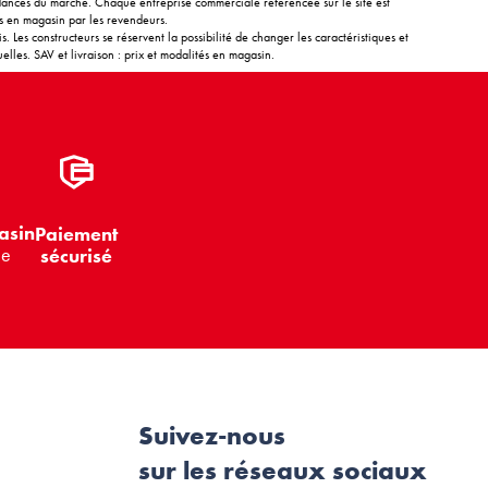
endances du marché. Chaque entreprise commerciale référencée sur le site est
és en magasin par les revendeurs.
. Les constructeurs se réservent la possibilité de changer les caractéristiques et
elles. SAV et livraison : prix et modalités en magasin.
asin
Paiement
le
sécurisé
Suivez-nous
sur les réseaux sociaux