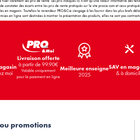
 fixer librement ses prix de vente. Les prix indiqués ici n’ont qu’une valeur informative des t
e constater des écarts entre les prix de vente pratiqués sur le site procie.com et ceux pratiqu
bles en magasin. Toutefois le revendeur PRO&Cie s’engage à les fournir dans les plus brefs délais
ises en ligne sont destinées à montrer la présentation des produits, elles ne sont pas contractu
Livraison offerte
à partir de 99.90€
SAV en mag
agasin
Meilleure enseigne
Valable uniquement
& à domici
ez moi
2025
pour le paiement en ligne
 ou promotions