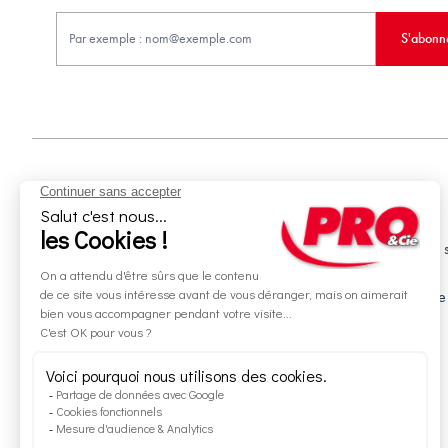
S'abonn
Aides et informations
Services
Retour et remboursement
Livraison et mise en 
Moyens de paiement
Financement
Nos guides d'achat
Service Après Vente
Livraison et retrait
Rappels produits
Une question ?
Contactez-nous