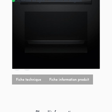
Disponible en ligne - Voir stock en magasin
Estimer les frais de port
Référence
HBA553BA3F
619,00 €
+
14,64 €
éco-p
633,64 €
Fiche technique
Fiche information produit