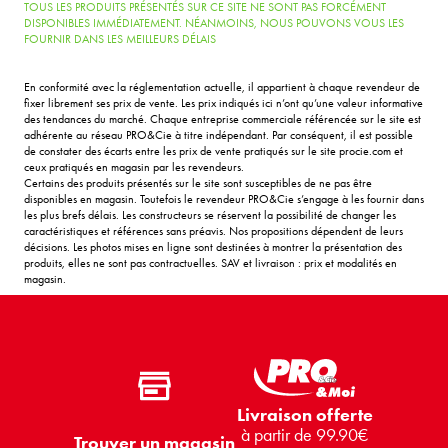
TOUS LES PRODUITS PRÉSENTÉS SUR CE SITE NE SONT PAS FORCÉMENT
DISPONIBLES IMMÉDIATEMENT. NÉANMOINS, NOUS POUVONS VOUS LES
FOURNIR DANS LES MEILLEURS DÉLAIS
En conformité avec la réglementation actuelle, il appartient à chaque revendeur de
fixer librement ses prix de vente. Les prix indiqués ici n’ont qu’une valeur informative
des tendances du marché. Chaque entreprise commerciale référencée sur le site est
adhérente au réseau PRO&Cie à titre indépendant. Par conséquent, il est possible
de constater des écarts entre les prix de vente pratiqués sur le site procie.com et
ceux pratiqués en magasin par les revendeurs.
Certains des produits présentés sur le site sont susceptibles de ne pas être
disponibles en magasin. Toutefois le revendeur PRO&Cie s’engage à les fournir dans
les plus brefs délais. Les constructeurs se réservent la possibilité de changer les
caractéristiques et références sans préavis. Nos propositions dépendent de leurs
décisions. Les photos mises en ligne sont destinées à montrer la présentation des
produits, elles ne sont pas contractuelles. SAV et livraison : prix et modalités en
magasin.
Livraison offerte
à partir de 99.90€
Trouver un magasin