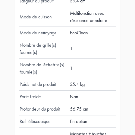
Largeur du produit
59.4 cm
Multifonction avec
Mode de cuisson
résistance annulaire
Mode de nettoyage
EcoClean
Nombre de grille(s)
1
fournie(s)
Nombre de lèchefrite(s)
1
fournie(s)
Poids net du produit
35.4 kg
Porte froide
Non
Profondeur du produit
56.75 cm
Rail téléscopique
En option
Manettes + touches