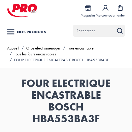
Allez au contenu
Magasins
Me connecter
Panier
NOS PRODUITS
Accueil
/
Gros électroménager
/
Four encastrable
/
Tous les fours encastrables
/
FOUR ELECTRIQUE ENCASTRABLE BOSCH HBA553BA3F
FOUR ELECTRIQUE
ENCASTRABLE
BOSCH
HBA553BA3F