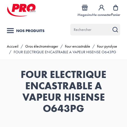
Allez au contenu
Magasins
Me connecter
Panier
NOS PRODUITS
Accueil
/
Gros électroménager
/
Four encastrable
/
Four pyrolyse
/
FOUR ELECTRIQUE ENCASTRABLE A VAPEUR HISENSE O643PG
FOUR ELECTRIQUE
ENCASTRABLE A
VAPEUR HISENSE
O643PG