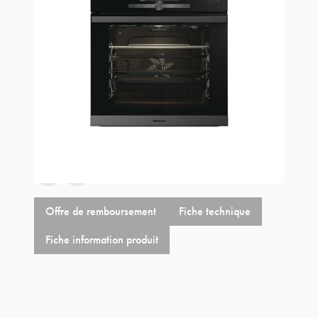
Estimer les frais de port
Référence
O643PG
499,00 €
+
14,64 €
éco-p
513,64 €
Offre de remboursement
Fiche technique
Fiche information produit