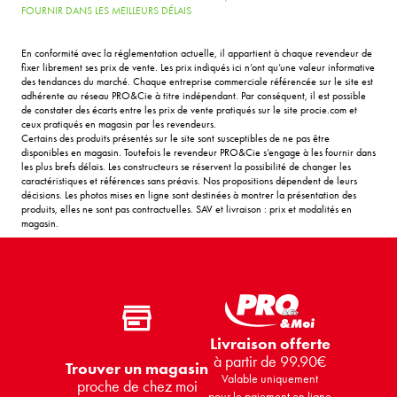
FOURNIR DANS LES MEILLEURS DÉLAIS
En conformité avec la réglementation actuelle, il appartient à chaque revendeur de
fixer librement ses prix de vente. Les prix indiqués ici n’ont qu’une valeur informative
des tendances du marché. Chaque entreprise commerciale référencée sur le site est
adhérente au réseau PRO&Cie à titre indépendant. Par conséquent, il est possible
de constater des écarts entre les prix de vente pratiqués sur le site procie.com et
ceux pratiqués en magasin par les revendeurs.
Certains des produits présentés sur le site sont susceptibles de ne pas être
disponibles en magasin. Toutefois le revendeur PRO&Cie s’engage à les fournir dans
les plus brefs délais. Les constructeurs se réservent la possibilité de changer les
caractéristiques et références sans préavis. Nos propositions dépendent de leurs
décisions. Les photos mises en ligne sont destinées à montrer la présentation des
produits, elles ne sont pas contractuelles. SAV et livraison : prix et modalités en
magasin.
Livraison offerte
à partir de 99.90€
Trouver un magasin
Valable uniquement
proche de chez moi
pour le paiement en ligne