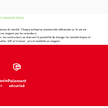
 MEILLEURS DÉLAIS
endances du marché. Chaque entreprise commerciale référencée sur le site est
és en magasin par les revendeurs.
. Les constructeurs se réservent la possibilité de changer les caractéristiques et
elles. SAV et livraison : prix et modalités en magasin.
asin
Paiement
le
sécurisé