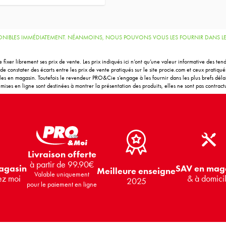
SPONIBLES IMMÉDIATEMENT. NÉANMOINS, NOUS POUVONS VOUS LES FOURNIR DANS LES
 fixer librement ses prix de vente. Les prix indiqués ici n’ont qu’une valeur informative des t
e constater des écarts entre les prix de vente pratiqués sur le site procie.com et ceux pratiqu
bles en magasin. Toutefois le revendeur PRO&Cie s’engage à les fournir dans les plus brefs délais
ises en ligne sont destinées à montrer la présentation des produits, elles ne sont pas contractu
Livraison offerte
à partir de 99.90€
SAV en mag
agasin
Meilleure enseigne
Valable uniquement
& à domici
ez moi
2025
pour le paiement en ligne