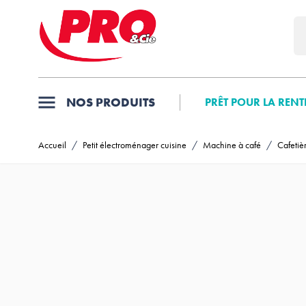
Allez au contenu
NOS PRODUITS
PRÊT POUR LA RENT
Accueil
/
Petit électroménager cuisine
/
Machine à café
/
Cafetiè