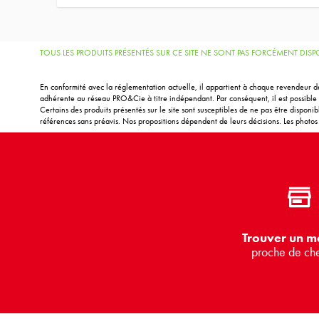
TOUS LES PRODUITS PRÉSENTÉS SUR CE SITE NE SONT PAS FORCÉMENT DI
En conformité avec la réglementation actuelle, il appartient à chaque revendeur de
adhérente au réseau PRO&Cie à titre indépendant. Par conséquent, il est possible d
Certains des produits présentés sur le site sont susceptibles de ne pas être disponi
références sans préavis. Nos propositions dépendent de leurs décisions. Les photos m
Trouver un m
proche de ch