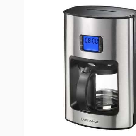
Plus d’information
Capacité du réservoir d'eau
1,5 L
EAN
31962052
Ecran d'affichage
Oui
Filtre permanent
Nylon
Hauteur du produit
32.6 cm
Largeur du produit
17.2 cm
Matériau de la verseuse
Verre