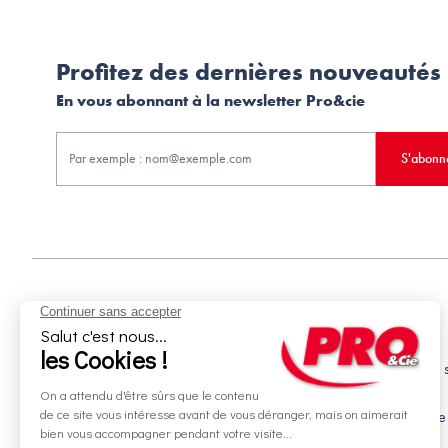
Profitez des dernières nouveautés
En vous abonnant à la newsletter Pro&cie
S'abonn
Aides et informations
Services
Retour et remboursement
Livraison et mise en 
Moyens de paiement
Financement
Nos guides d'achat
Service Après Vente
Livraison et retrait