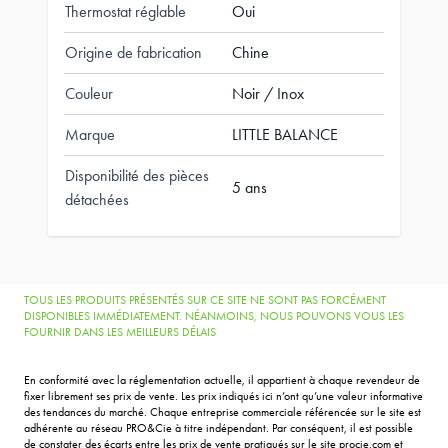
Thermostat réglable
Oui
Origine de fabrication
Chine
Couleur
Noir / Inox
Marque
LITTLE BALANCE
Disponibilité des pièces
5 ans
détachées
TOUS LES PRODUITS PRÉSENTÉS SUR CE SITE NE SONT PAS FORCÉMENT
DISPONIBLES IMMÉDIATEMENT. NÉANMOINS, NOUS POUVONS VOUS LES
FOURNIR DANS LES MEILLEURS DÉLAIS
En conformité avec la réglementation actuelle, il appartient à chaque revendeur de
fixer librement ses prix de vente. Les prix indiqués ici n’ont qu’une valeur informative
des tendances du marché. Chaque entreprise commerciale référencée sur le site est
adhérente au réseau PRO&Cie à titre indépendant. Par conséquent, il est possible
de constater des écarts entre les prix de vente pratiqués sur le site procie.com et