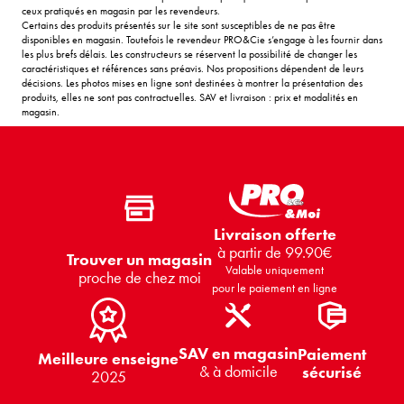
ceux pratiqués en magasin par les revendeurs.
Certains des produits présentés sur le site sont susceptibles de ne pas être
disponibles en magasin. Toutefois le revendeur PRO&Cie s’engage à les fournir dans
les plus brefs délais. Les constructeurs se réservent la possibilité de changer les
caractéristiques et références sans préavis. Nos propositions dépendent de leurs
décisions. Les photos mises en ligne sont destinées à montrer la présentation des
produits, elles ne sont pas contractuelles. SAV et livraison : prix et modalités en
magasin.
Livraison offerte
à partir de 99.90€
Trouver un magasin
Valable uniquement
proche de chez moi
pour le paiement en ligne
SAV en magasin
Paiement
Meilleure enseigne
& à domicile
sécurisé
2025