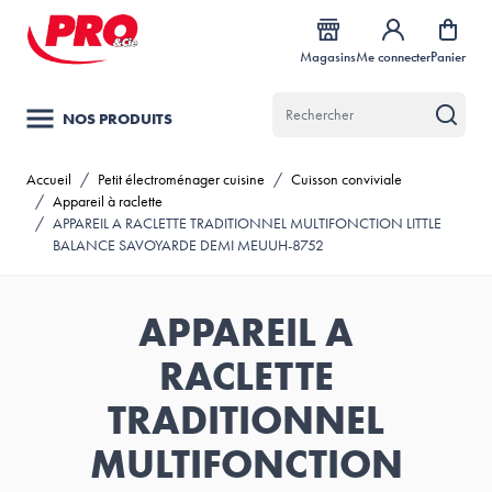
Allez au contenu
Magasins
Me connecter
Panier
NOS PRODUITS
Accueil
/
Petit électroménager cuisine
/
Cuisson conviviale
/
Appareil à raclette
/
APPAREIL A RACLETTE TRADITIONNEL MULTIFONCTION LITTLE
BALANCE SAVOYARDE DEMI MEUUH-8752
APPAREIL A
RACLETTE
TRADITIONNEL
MULTIFONCTION