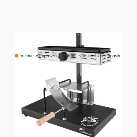
En cours d'approvisionnement - voir stock en magasin
Estimer les frais de port
Référence
SAVOYARDE DEMI
MEUUH-8752
99,00 €
+
0,36 €
éco-p
99,36 €